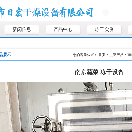
新闻信息
产品中心
冻干实例
1
2
3
4
品展示
您的当前位置：
首页
>
供应产品
>
南
南京蔬菜 冻干设备