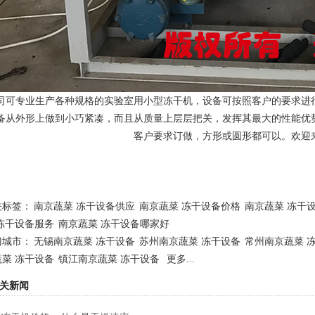
司可专业生产各种规格的实验室用小型
冻干机
，设备可按照客户的要求进
备从外形上做到小巧紧凑，而且从质量上层层把关，发挥其最大的性能优
客户要求订做，方形或圆形都可以。欢迎
关标签：
南京蔬菜 冻干设备供应
南京蔬菜 冻干设备价格
南京蔬菜 冻干
 冻干设备服务
南京蔬菜 冻干设备哪家好
门城市：
无锡南京蔬菜 冻干设备
苏州南京蔬菜 冻干设备
常州南京蔬菜 
蔬菜 冻干设备
镇江南京蔬菜 冻干设备
更多...
关新闻