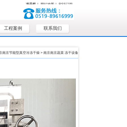
冻干机
|
网站地图
|
RSS订阅
工程案例
联系我们
京南京节能型真空冷冻干燥
>
南京南京蔬菜 冻干设备