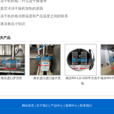
冻干机价格---什么是干燥速率
真空冷冻干燥机加热的原因
冻干机价格冷阱温度和产品温度之间的联系
速冻食品小知识
关产品
南京进口罗茨泵
南京进口进口旋片泵
南京RH-LD-200平方冻干
南京RH-
机
网站首页
|
关于我们
|
产品中心
|
新闻中心
|
联系我们