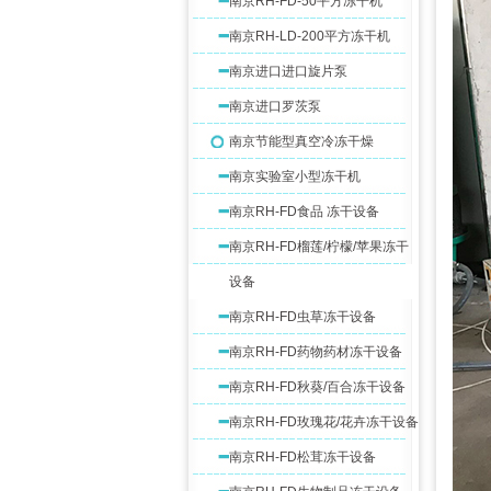
南京RH-FD-50平方冻干机
南京RH-LD-200平方冻干机
南京进口进口旋片泵
南京进口罗茨泵
南京节能型真空冷冻干燥
南京实验室小型冻干机
南京RH-FD食品 冻干设备
南京RH-FD榴莲/柠檬/苹果冻干
设备
南京RH-FD虫草冻干设备
南京RH-FD药物药材冻干设备
南京RH-FD秋葵/百合冻干设备
南京RH-FD玫瑰花/花卉冻干设备
南京RH-FD松茸冻干设备