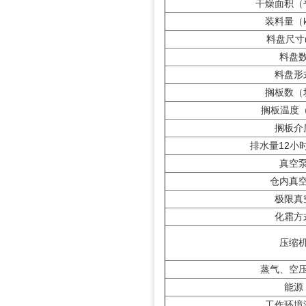
干燥面积（
装料量（
料盘尺寸
料盘
料盘形
搁板数（
搁板温度
搁板介
排水量12小
真空
仓内真
极限真
化霜方
压缩
蒸气、空
能源
工作环境