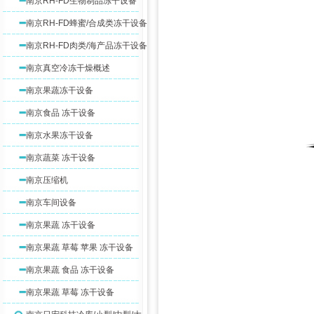
南京RH-FD生物制品冻干设备
南京RH-FD蜂蜜/合成类冻干设备
南京RH-FD肉类/海产品冻干设备
南京真空冷冻干燥概述
南京果蔬冻干设备
南京食品 冻干设备
南京水果冻干设备
南京蔬菜 冻干设备
南京压缩机
南京车间设备
南京果蔬 冻干设备
南京果蔬 草莓 苹果 冻干设备
南京果蔬 食品 冻干设备
南京果蔬 草莓 冻干设备