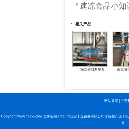
速冻食品小知
相关产品
南京进口罗茨泵
南京进
网站首页
|
关于
Copyright www.rhldkj.com (
复制链接
) 常州市日宏干燥设备有限公司专业生产
冻干机
号：