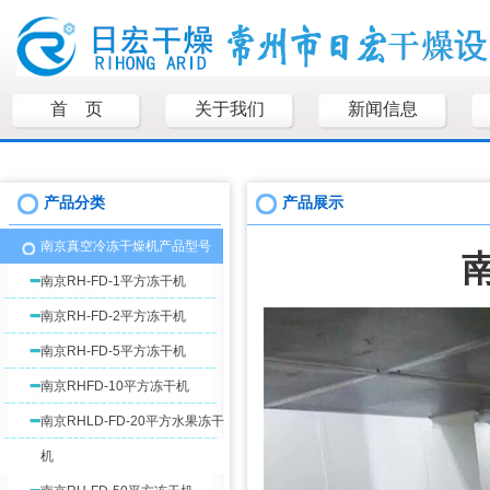
首 页
关于我们
新闻信息
产品分类
产品展示
南京真空冷冻干燥机产品型号
南
南京RH-FD-1平方冻干机
南京RH-FD-2平方冻干机
南京RH-FD-5平方冻干机
南京RHFD-10平方冻干机
南京RHLD-FD-20平方水果冻干
机